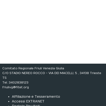
Giornalino
Società Sportive
Comitato Regionale Friuli Venezia Giulia
C/O STADIO NEREO ROCCO - VIA DEI MACELLI, 5 , 34138 Trieste
TS
Tel. 3402838123
friulivg@fitet.org
Affiliazione e Tesseramento
Accessi EXTRANET