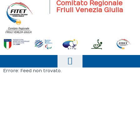
Comitato Regionale
Friuli Venezia Giulia
Errore: Feed non trovato.
Home
Il Comitato
Scuola
Società
Progetto Italia
Attività agonistica