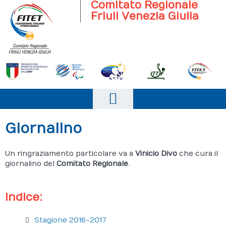
Comitato Regionale
Friuli Venezia Giulia
Home
Giornalino
Il Comitato
Un ringraziamento particolare va a
Vinicio Divo
che cura il
Scuola
giornalino del
Comitato Regionale
.
Società
Indice:
Progetto Italia
Stagione 2016-2017
Attività agonistica