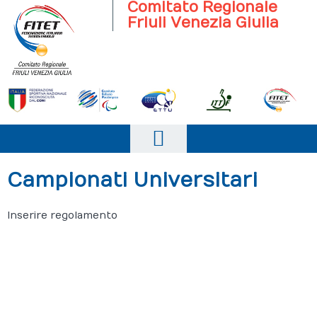
Comitato Regionale
Friuli Venezia Giulia
Home
Campionati Universitari
Il Comitato
Inserire regolamento
Scuola
Società
Progetto Italia
Attività agonistica